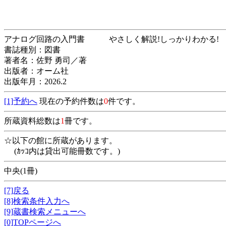
アナログ回路の入門書 やさしく解説!しっか
書誌種別：図書
著者名：佐野 勇司／著
出版者：オーム社
出版年月：2026.2
[1]予約へ
現在の予約件数は
0
件です。
所蔵資料総数は
1
冊です。
☆以下の館に所蔵があります。
(ｶｯｺ内は貸出可能冊数です。)
中央(1冊)
[7]戻る
[8]検索条件入力へ
[9]蔵書検索メニューへ
[0]TOPページへ