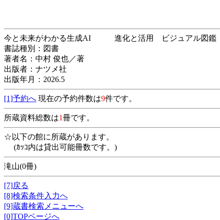
今と未来がわかる生成AI 進化と活用 ビジ
書誌種別：図書
著者名：中村 俊也／著
出版者：ナツメ社
出版年月：2026.5
[1]予約へ
現在の予約件数は
9
件です。
所蔵資料総数は
1
冊です。
☆以下の館に所蔵があります。
(ｶｯｺ内は貸出可能冊数です。)
滝山(0冊)
[7]戻る
[8]検索条件入力へ
[9]蔵書検索メニューへ
[0]TOPページへ