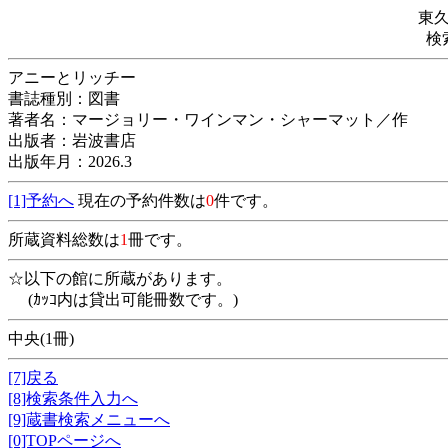
東
検
アニーとリッチー
書誌種別：図書
著者名：マージョリー・ワインマン・シャーマット／作
出版者：岩波書店
出版年月：2026.3
[1]予約へ
現在の予約件数は
0
件です。
所蔵資料総数は
1
冊です。
☆以下の館に所蔵があります。
(ｶｯｺ内は貸出可能冊数です。)
中央(1冊)
[7]戻る
[8]検索条件入力へ
[9]蔵書検索メニューへ
[0]TOPページへ