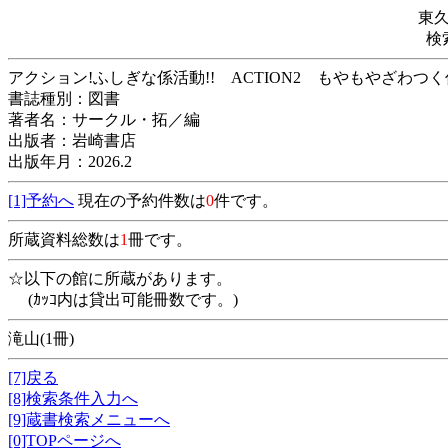
東
検
アクション!ふしぎな係活動!! ACTION2 も
書誌種別：図書
著者名：サークル・拓／編
出版者：岩崎書店
出版年月：2026.2
[1]予約へ
現在の予約件数は
0
件です。
所蔵資料総数は
1
冊です。
☆以下の館に所蔵があります。
(ｶｯｺ内は貸出可能冊数です。)
滝山(1冊)
[7]戻る
[8]検索条件入力へ
[9]蔵書検索メニューへ
[0]TOPページへ