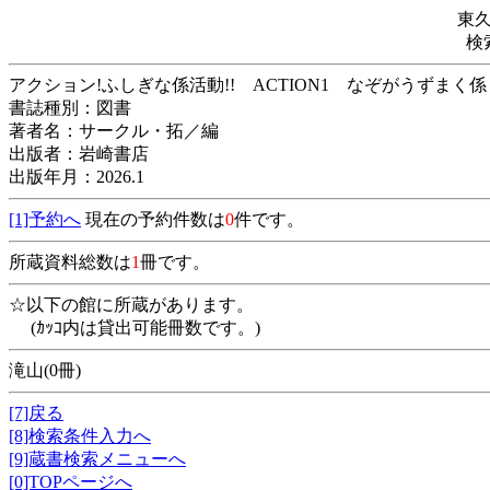
東
検
アクション!ふしぎな係活動!! ACTION1 な
書誌種別：図書
著者名：サークル・拓／編
出版者：岩崎書店
出版年月：2026.1
[1]予約へ
現在の予約件数は
0
件です。
所蔵資料総数は
1
冊です。
☆以下の館に所蔵があります。
(ｶｯｺ内は貸出可能冊数です。)
滝山(0冊)
[7]戻る
[8]検索条件入力へ
[9]蔵書検索メニューへ
[0]TOPページへ