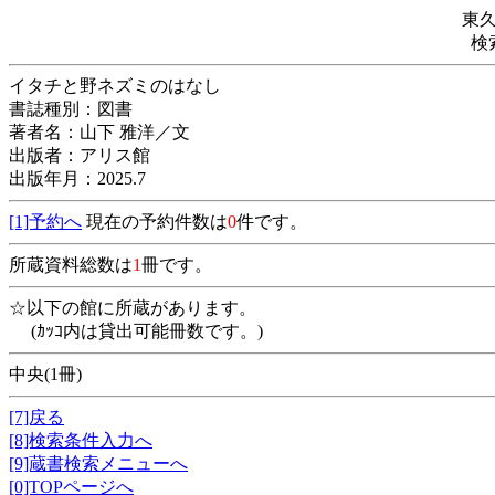
東
検
イタチと野ネズミのはなし
書誌種別：図書
著者名：山下 雅洋／文
出版者：アリス館
出版年月：2025.7
[1]予約へ
現在の予約件数は
0
件です。
所蔵資料総数は
1
冊です。
☆以下の館に所蔵があります。
(ｶｯｺ内は貸出可能冊数です。)
中央(1冊)
[7]戻る
[8]検索条件入力へ
[9]蔵書検索メニューへ
[0]TOPページへ