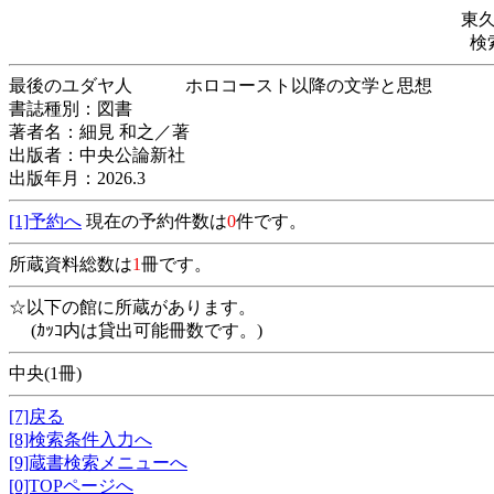
東
検
最後のユダヤ人 ホロコースト以降の文学
書誌種別：図書
著者名：細見 和之／著
出版者：中央公論新社
出版年月：2026.3
[1]予約へ
現在の予約件数は
0
件です。
所蔵資料総数は
1
冊です。
☆以下の館に所蔵があります。
(ｶｯｺ内は貸出可能冊数です。)
中央(1冊)
[7]戻る
[8]検索条件入力へ
[9]蔵書検索メニューへ
[0]TOPページへ