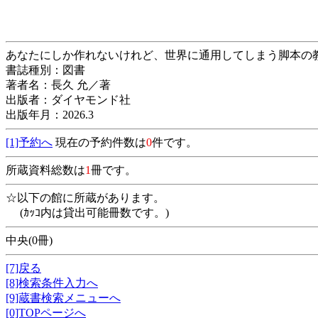
あなたにしか作れないけれど、世界に通用し
書誌種別：図書
著者名：長久 允／著
出版者：ダイヤモンド社
出版年月：2026.3
[1]予約へ
現在の予約件数は
0
件です。
所蔵資料総数は
1
冊です。
☆以下の館に所蔵があります。
(ｶｯｺ内は貸出可能冊数です。)
中央(0冊)
[7]戻る
[8]検索条件入力へ
[9]蔵書検索メニューへ
[0]TOPページへ