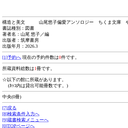
構造と美文 山尾悠子偏愛アンソロジー ちくま文
書誌種別：図書
著者名：山尾 悠子／編
出版者：筑摩書房
出版年月：2026.3
[1]予約へ
現在の予約件数は
0
件です。
所蔵資料総数は
1
冊です。
☆以下の館に所蔵があります。
(ｶｯｺ内は貸出可能冊数です。)
中央(0冊)
[7]戻る
[8]検索条件入力へ
[9]蔵書検索メニューへ
[0]TOPページへ