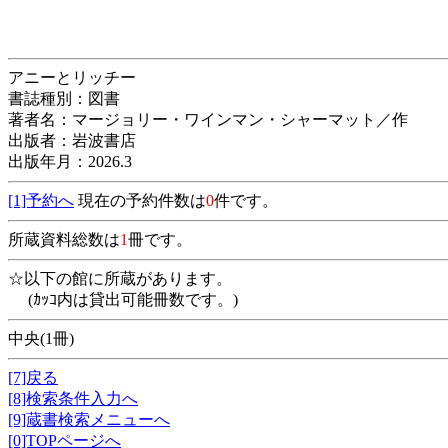
アニーとリッチー
書誌種別：図書
著者名：マージョリー・ワインマン・シャーマット／作
出版者：岩波書店
出版年月：2026.3
[1]予約へ
現在の予約件数は
0
件です。
所蔵資料総数は
1
冊です。
☆以下の館に所蔵があります。
(ｶｯｺ内は貸出可能冊数です。)
中央(1冊)
[7]戻る
[8]検索条件入力へ
[9]蔵書検索メニューへ
[0]TOPページへ