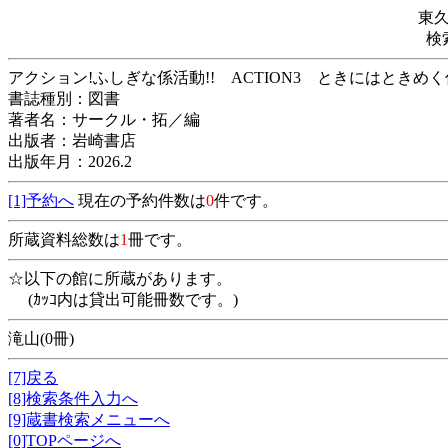
東
検
アクション!ふしぎな係活動!! ACTION3 と
書誌種別：図書
著者名：サークル・拓／編
出版者：岩崎書店
出版年月：2026.2
[1]予約へ
現在の予約件数は
0
件です。
所蔵資料総数は
1
冊です。
☆以下の館に所蔵があります。
(ｶｯｺ内は貸出可能冊数です。)
滝山(0冊)
[7]戻る
[8]検索条件入力へ
[9]蔵書検索メニューへ
[0]TOPページへ