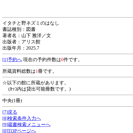
イタチと野ネズミのはなし
書誌種別：図書
著者名：山下 雅洋／文
出版者：アリス館
出版年月：2025.7
[1]予約へ
現在の予約件数は
0
件です。
所蔵資料総数は
1
冊です。
☆以下の館に所蔵があります。
(ｶｯｺ内は貸出可能冊数です。)
中央(1冊)
[7]戻る
[8]検索条件入力へ
[9]蔵書検索メニューへ
[0]TOPページへ