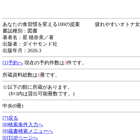
あなたの食習慣を変える100の提案 疲れやす
書誌種別：図書
著者名：星 穂奈美／著
出版者：ダイヤモンド社
出版年月：2026.3
[1]予約へ
現在の予約件数は
3
件です。
所蔵資料総数は
1
冊です。
☆以下の館に所蔵があります。
(ｶｯｺ内は貸出可能冊数です。)
中央(0冊)
[7]戻る
[8]検索条件入力へ
[9]蔵書検索メニューへ
[0]TOPページへ