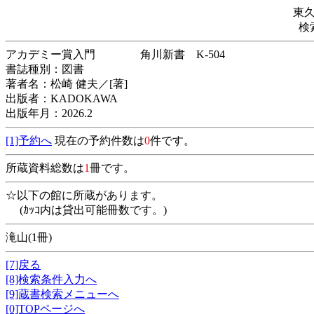
東
検
アカデミー賞入門 角川新書 K-504
書誌種別：図書
著者名：松崎 健夫／[著]
出版者：KADOKAWA
出版年月：2026.2
[1]予約へ
現在の予約件数は
0
件です。
所蔵資料総数は
1
冊です。
☆以下の館に所蔵があります。
(ｶｯｺ内は貸出可能冊数です。)
滝山(1冊)
[7]戻る
[8]検索条件入力へ
[9]蔵書検索メニューへ
[0]TOPページへ