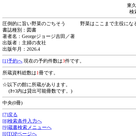
東
検
圧倒的に旨い野菜のごちそう 野菜はここまで主役
書誌種別：図書
著者名：Georgeジョージ吉田／著
出版者：主婦の友社
出版年月：2026.4
[1]予約へ
現在の予約件数は
3
件です。
所蔵資料総数は
1
冊です。
☆以下の館に所蔵があります。
(ｶｯｺ内は貸出可能冊数です。)
中央(0冊)
[7]戻る
[8]検索条件入力へ
[9]蔵書検索メニューへ
[0]TOPページへ