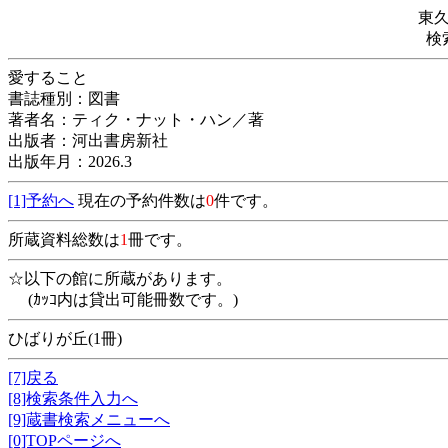
東
検
愛すること
書誌種別：図書
著者名：ティク・ナット・ハン／著
出版者：河出書房新社
出版年月：2026.3
[1]予約へ
現在の予約件数は
0
件です。
所蔵資料総数は
1
冊です。
☆以下の館に所蔵があります。
(ｶｯｺ内は貸出可能冊数です。)
ひばりが丘(1冊)
[7]戻る
[8]検索条件入力へ
[9]蔵書検索メニューへ
[0]TOPページへ