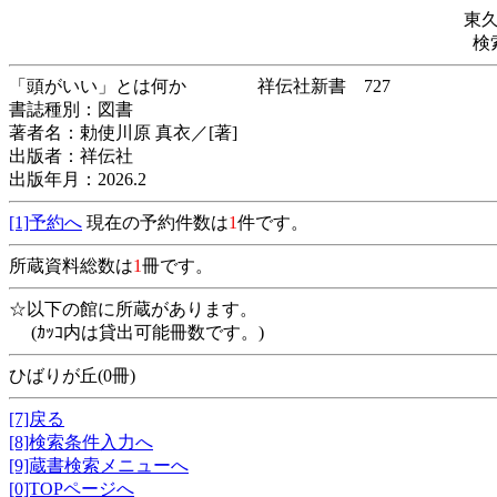
東
検
「頭がいい」とは何か 祥伝社新書 727
書誌種別：図書
著者名：勅使川原 真衣／[著]
出版者：祥伝社
出版年月：2026.2
[1]予約へ
現在の予約件数は
1
件です。
所蔵資料総数は
1
冊です。
☆以下の館に所蔵があります。
(ｶｯｺ内は貸出可能冊数です。)
ひばりが丘(0冊)
[7]戻る
[8]検索条件入力へ
[9]蔵書検索メニューへ
[0]TOPページへ