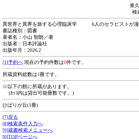
東
検
異世界と異界を旅する心理臨床学 6人のセラピ
書誌種別：図書
著者名：小山 智朗／著
出版者：日本評論社
出版年月：2026.2
[1]予約へ
現在の予約件数は
0
件です。
所蔵資料総数は
1
冊です。
☆以下の館に所蔵があります。
(ｶｯｺ内は貸出可能冊数です。)
ひばりが丘(1冊)
[7]戻る
[8]検索条件入力へ
[9]蔵書検索メニューへ
[0]TOPページへ