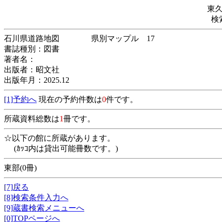
東
検
石川県道路地図 県別マップル 17
書誌種別：図書
著者名：
出版者：昭文社
出版年月：2025.12
[1]予約へ
現在の予約件数は
0
件です。
所蔵資料総数は
1
冊です。
☆以下の館に所蔵があります。
(ｶｯｺ内は貸出可能冊数です。)
東部(0冊)
[7]戻る
[8]検索条件入力へ
[9]蔵書検索メニューへ
[0]TOPページへ