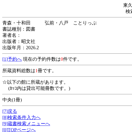
東
検
青森・十和田 弘前・八戸 ことりっぷ
書誌種別：図書
著者名：
出版者：昭文社
出版年月：2026.2
[1]予約へ
現在の予約件数は
0
件です。
所蔵資料総数は
1
冊です。
☆以下の館に所蔵があります。
(ｶｯｺ内は貸出可能冊数です。)
中央(1冊)
[7]戻る
[8]検索条件入力へ
[9]蔵書検索メニューへ
[0]TOPページへ