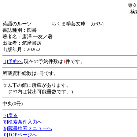
東
検
英語のルーツ ちくま学芸文庫 カ63-1
書誌種別：図書
著者名：唐澤 一友／著
出版者：筑摩書房
出版年月：2026.2
[1]予約へ
現在の予約件数は
1
件です。
所蔵資料総数は
1
冊です。
☆以下の館に所蔵があります。
(ｶｯｺ内は貸出可能冊数です。)
中央(0冊)
[7]戻る
[8]検索条件入力へ
[9]蔵書検索メニューへ
[0]TOPページへ