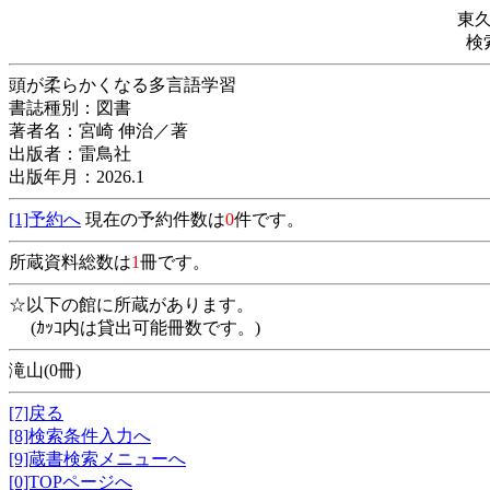
東
検
頭が柔らかくなる多言語学習
書誌種別：図書
著者名：宮崎 伸治／著
出版者：雷鳥社
出版年月：2026.1
[1]予約へ
現在の予約件数は
0
件です。
所蔵資料総数は
1
冊です。
☆以下の館に所蔵があります。
(ｶｯｺ内は貸出可能冊数です。)
滝山(0冊)
[7]戻る
[8]検索条件入力へ
[9]蔵書検索メニューへ
[0]TOPページへ