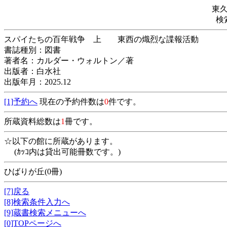
東
検
スパイたちの百年戦争 上 東西の熾烈な諜
書誌種別：図書
著者名：カルダー・ウォルトン／著
出版者：白水社
出版年月：2025.12
[1]予約へ
現在の予約件数は
0
件です。
所蔵資料総数は
1
冊です。
☆以下の館に所蔵があります。
(ｶｯｺ内は貸出可能冊数です。)
ひばりが丘(0冊)
[7]戻る
[8]検索条件入力へ
[9]蔵書検索メニューへ
[0]TOPページへ