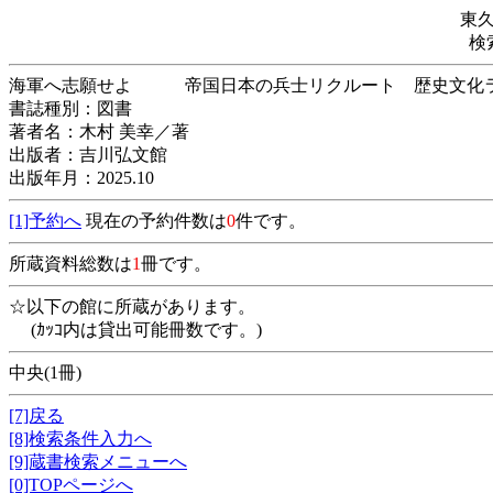
東
検
海軍へ志願せよ 帝国日本の兵士リクルート 歴史
書誌種別：図書
著者名：木村 美幸／著
出版者：吉川弘文館
出版年月：2025.10
[1]予約へ
現在の予約件数は
0
件です。
所蔵資料総数は
1
冊です。
☆以下の館に所蔵があります。
(ｶｯｺ内は貸出可能冊数です。)
中央(1冊)
[7]戻る
[8]検索条件入力へ
[9]蔵書検索メニューへ
[0]TOPページへ