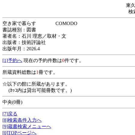
東
検
空き家で暮らす COMODO
書誌種別：図書
著者名：石川 理恵／取材・文
出版者：技術評論社
出版年月：2026.4
[1]予約へ
現在の予約件数は
0
件です。
所蔵資料総数は
1
冊です。
☆以下の館に所蔵があります。
(ｶｯｺ内は貸出可能冊数です。)
中央(0冊)
[7]戻る
[8]検索条件入力へ
[9]蔵書検索メニューへ
[0]TOPページへ