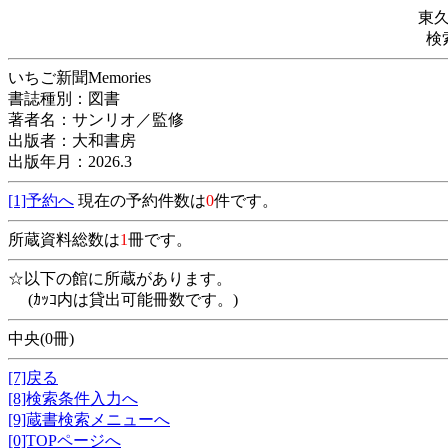
東
検
いちご新聞Memories
書誌種別：図書
著者名：サンリオ／監修
出版者：大和書房
出版年月：2026.3
[1]予約へ
現在の予約件数は
0
件です。
所蔵資料総数は
1
冊です。
☆以下の館に所蔵があります。
(ｶｯｺ内は貸出可能冊数です。)
中央(0冊)
[7]戻る
[8]検索条件入力へ
[9]蔵書検索メニューへ
[0]TOPページへ