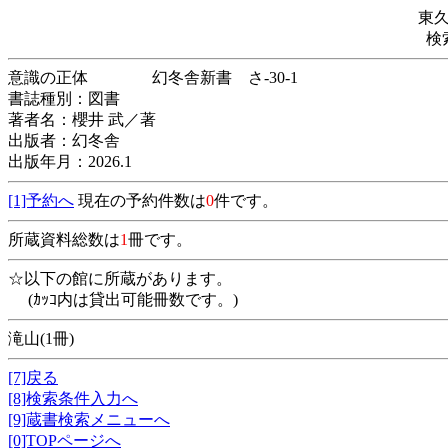
東
検
意識の正体 幻冬舎新書 さ-30-1
書誌種別：図書
著者名：櫻井 武／著
出版者：幻冬舎
出版年月：2026.1
[1]予約へ
現在の予約件数は
0
件です。
所蔵資料総数は
1
冊です。
☆以下の館に所蔵があります。
(ｶｯｺ内は貸出可能冊数です。)
滝山(1冊)
[7]戻る
[8]検索条件入力へ
[9]蔵書検索メニューへ
[0]TOPページへ