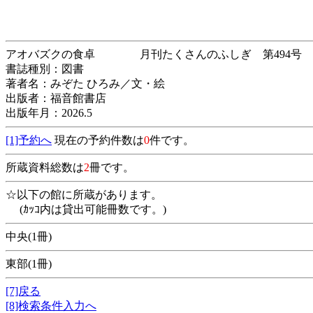
アオバズクの食卓 月刊たくさんのふしぎ 第
書誌種別：図書
著者名：みぞた ひろみ／文・絵
出版者：福音館書店
出版年月：2026.5
[1]予約へ
現在の予約件数は
0
件です。
所蔵資料総数は
2
冊です。
☆以下の館に所蔵があります。
(ｶｯｺ内は貸出可能冊数です。)
中央(1冊)
東部(1冊)
[7]戻る
[8]検索条件入力へ