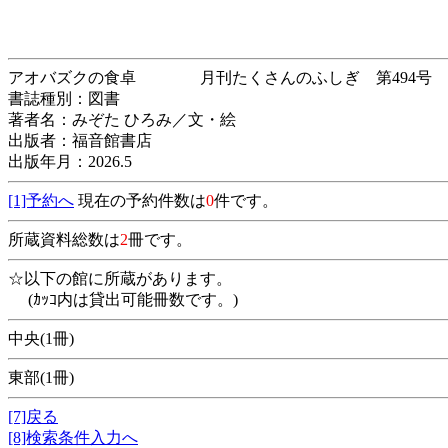
アオバズクの食卓 月刊たくさんのふしぎ 第
書誌種別：図書
著者名：みぞた ひろみ／文・絵
出版者：福音館書店
出版年月：2026.5
[1]予約へ
現在の予約件数は
0
件です。
所蔵資料総数は
2
冊です。
☆以下の館に所蔵があります。
(ｶｯｺ内は貸出可能冊数です。)
中央(1冊)
東部(1冊)
[7]戻る
[8]検索条件入力へ