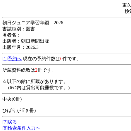
東
検
朝日ジュニア学習年鑑 2026
書誌種別：図書
著者名：
出版者：朝日新聞出版
出版年月：2026.3
[1]予約へ
現在の予約件数は
0
件です。
所蔵資料総数は
2
冊です。
☆以下の館に所蔵があります。
(ｶｯｺ内は貸出可能冊数です。)
中央(0冊)
ひばりが丘(0冊)
[7]戻る
[8]検索条件入力へ