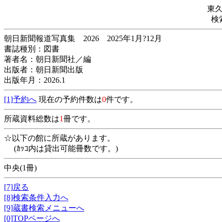
東
検
朝日新聞報道写真集 2026 2025年1月?12
書誌種別：図書
著者名：朝日新聞社／編
出版者：朝日新聞出版
出版年月：2026.1
[1]予約へ
現在の予約件数は
0
件です。
所蔵資料総数は
1
冊です。
☆以下の館に所蔵があります。
(ｶｯｺ内は貸出可能冊数です。)
中央(1冊)
[7]戻る
[8]検索条件入力へ
[9]蔵書検索メニューへ
[0]TOPページへ