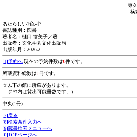
東
検
あたらしい1色刺?
書誌種別：図書
著者名：樋口 愉美子／著
出版者：文化学園文化出版局
出版年月：2026.2
[1]予約へ
現在の予約件数は
0
件です。
所蔵資料総数は
1
冊です。
☆以下の館に所蔵があります。
(ｶｯｺ内は貸出可能冊数です。)
中央(1冊)
[7]戻る
[8]検索条件入力へ
[9]蔵書検索メニューへ
[0]TOPページへ