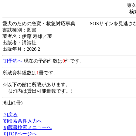
東
検
愛犬のための急変・救急対応事典 SOSサイ
書誌種別：図書
著者名：伊藤 寿雄／著
出版者：講談社
出版年月：2026.2
[1]予約へ
現在の予約件数は
0
件です。
所蔵資料総数は
1
冊です。
☆以下の館に所蔵があります。
(ｶｯｺ内は貸出可能冊数です。)
滝山(1冊)
[7]戻る
[8]検索条件入力へ
[9]蔵書検索メニューへ
[0]TOPページへ