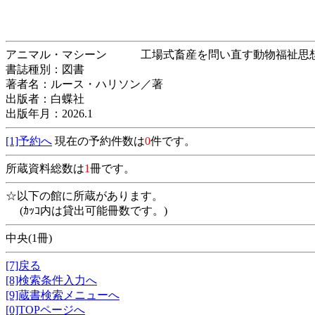
アニマル・マシーン 工場式畜産を問い直す
書誌種別：図書
著者名：ルース・ハリソン／著
出版者：白蝶社
出版年月：2026.1
[1]予約へ
現在の予約件数は
0
件です。
所蔵資料総数は
1
冊です。
☆以下の館に所蔵があります。
(ｶｯｺ内は貸出可能冊数です。)
中央(1冊)
[7]戻る
[8]検索条件入力へ
[9]蔵書検索メニューへ
[0]TOPページへ