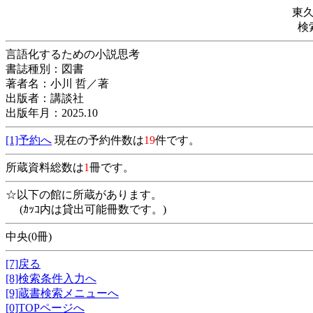
東
検
言語化するための小説思考
書誌種別：図書
著者名：小川 哲／著
出版者：講談社
出版年月：2025.10
[1]予約へ
現在の予約件数は
19
件です。
所蔵資料総数は
1
冊です。
☆以下の館に所蔵があります。
(ｶｯｺ内は貸出可能冊数です。)
中央(0冊)
[7]戻る
[8]検索条件入力へ
[9]蔵書検索メニューへ
[0]TOPページへ