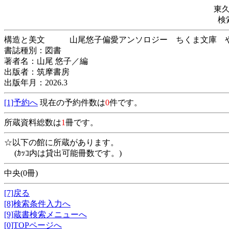
東
検
構造と美文 山尾悠子偏愛アンソロジー ちくま文
書誌種別：図書
著者名：山尾 悠子／編
出版者：筑摩書房
出版年月：2026.3
[1]予約へ
現在の予約件数は
0
件です。
所蔵資料総数は
1
冊です。
☆以下の館に所蔵があります。
(ｶｯｺ内は貸出可能冊数です。)
中央(0冊)
[7]戻る
[8]検索条件入力へ
[9]蔵書検索メニューへ
[0]TOPページへ