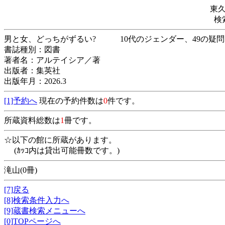
東
検
男と女、どっちがずるい? 10代のジェンダー
書誌種別：図書
著者名：アルテイシア／著
出版者：集英社
出版年月：2026.3
[1]予約へ
現在の予約件数は
0
件です。
所蔵資料総数は
1
冊です。
☆以下の館に所蔵があります。
(ｶｯｺ内は貸出可能冊数です。)
滝山(0冊)
[7]戻る
[8]検索条件入力へ
[9]蔵書検索メニューへ
[0]TOPページへ