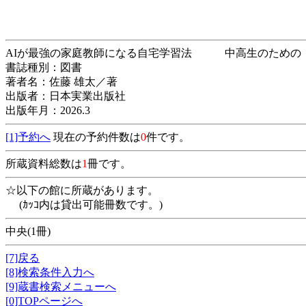
AIが最強の家庭教師になる自宅学習法 中
書誌種別：図書
著者名：佐藤 雄太／著
出版者：日本実業出版社
出版年月：2026.3
[1]予約へ
現在の予約件数は
0
件です。
所蔵資料総数は
1
冊です。
☆以下の館に所蔵があります。
(ｶｯｺ内は貸出可能冊数です。)
中央(1冊)
[7]戻る
[8]検索条件入力へ
[9]蔵書検索メニューへ
[0]TOPページへ