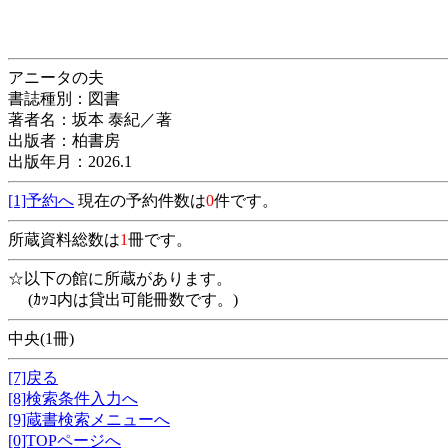
アニータの夫
書誌種別：図書
著者名：坂本 泰紀／著
出版者：柏書房
出版年月：2026.1
[1]予約へ
現在の予約件数は
0
件です。
所蔵資料総数は
1
冊です。
☆以下の館に所蔵があります。
(ｶｯｺ内は貸出可能冊数です。)
中央(1冊)
[7]戻る
[8]検索条件入力へ
[9]蔵書検索メニューへ
[0]TOPページへ