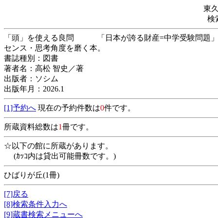
東
検
「頭」を使える良問 「日本が誇る財産=中学受験問題」
センス・思考角度を磨く本。
書誌種別：図書
著者名：高松 智史／著
出版者：ソシム
出版年月：2026.1
[1]予約へ
現在の予約件数は
0
件です。
所蔵資料総数は
1
冊です。
☆以下の館に所蔵があります。
(ｶｯｺ内は貸出可能冊数です。)
ひばりが丘(1冊)
[7]戻る
[8]検索条件入力へ
[9]蔵書検索メニューへ