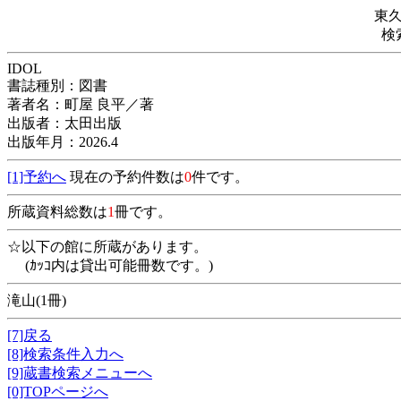
東
検
IDOL
書誌種別：図書
著者名：町屋 良平／著
出版者：太田出版
出版年月：2026.4
[1]予約へ
現在の予約件数は
0
件です。
所蔵資料総数は
1
冊です。
☆以下の館に所蔵があります。
(ｶｯｺ内は貸出可能冊数です。)
滝山(1冊)
[7]戻る
[8]検索条件入力へ
[9]蔵書検索メニューへ
[0]TOPページへ