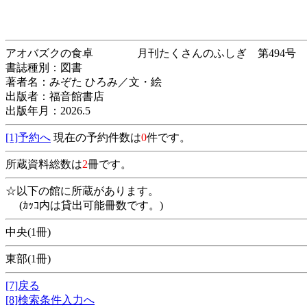
アオバズクの食卓 月刊たくさんのふしぎ 第
書誌種別：図書
著者名：みぞた ひろみ／文・絵
出版者：福音館書店
出版年月：2026.5
[1]予約へ
現在の予約件数は
0
件です。
所蔵資料総数は
2
冊です。
☆以下の館に所蔵があります。
(ｶｯｺ内は貸出可能冊数です。)
中央(1冊)
東部(1冊)
[7]戻る
[8]検索条件入力へ