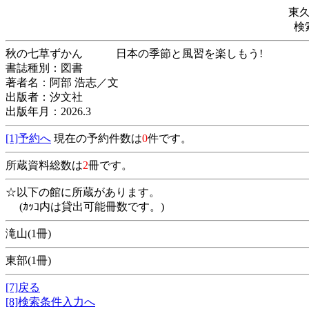
東
検
秋の七草ずかん 日本の季節と風習を楽し
書誌種別：図書
著者名：阿部 浩志／文
出版者：汐文社
出版年月：2026.3
[1]予約へ
現在の予約件数は
0
件です。
所蔵資料総数は
2
冊です。
☆以下の館に所蔵があります。
(ｶｯｺ内は貸出可能冊数です。)
滝山(1冊)
東部(1冊)
[7]戻る
[8]検索条件入力へ