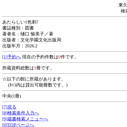
東
検
あたらしい1色刺?
書誌種別：図書
著者名：樋口 愉美子／著
出版者：文化学園文化出版局
出版年月：2026.2
[1]予約へ
現在の予約件数は
0
件です。
所蔵資料総数は
1
冊です。
☆以下の館に所蔵があります。
(ｶｯｺ内は貸出可能冊数です。)
中央(1冊)
[7]戻る
[8]検索条件入力へ
[9]蔵書検索メニューへ
[0]TOPページへ