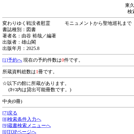
東
検
変わりゆく戦没者慰霊 モニュメントから聖
書誌種別：図書
著者名：由谷 裕哉／編著
出版者：雄山閣
出版年月：2025.8
[1]予約へ
現在の予約件数は
0
件です。
所蔵資料総数は
1
冊です。
☆以下の館に所蔵があります。
(ｶｯｺ内は貸出可能冊数です。)
中央(0冊)
[7]戻る
[8]検索条件入力へ
[9]蔵書検索メニューへ
[0]TOPページへ