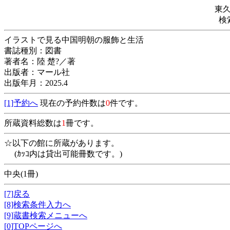
東
検
イラストで見る中国明朝の服飾と生活
書誌種別：図書
著者名：陸 楚?／著
出版者：マール社
出版年月：2025.4
[1]予約へ
現在の予約件数は
0
件です。
所蔵資料総数は
1
冊です。
☆以下の館に所蔵があります。
(ｶｯｺ内は貸出可能冊数です。)
中央(1冊)
[7]戻る
[8]検索条件入力へ
[9]蔵書検索メニューへ
[0]TOPページへ