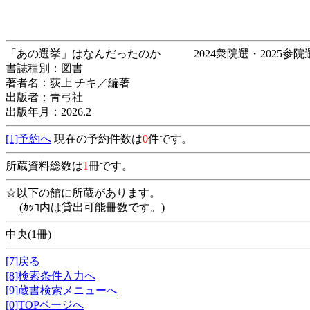
「あの選挙」はなんだったのか 2024衆院選・2
書誌種別：図書
著者名：荻上 チキ／編著
出版者：青弓社
出版年月：2026.2
[1]予約へ
現在の予約件数は
0
件です。
所蔵資料総数は
1
冊です。
☆以下の館に所蔵があります。
(ｶｯｺ内は貸出可能冊数です。)
中央(1冊)
[7]戻る
[8]検索条件入力へ
[9]蔵書検索メニューへ
[0]TOPページへ