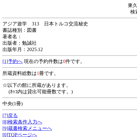
東
検
アジア遊学 313 日本トルコ交流秘史
書誌種別：図書
著者名：
出版者：勉誠社
出版年月：2025.12
[1]予約へ
現在の予約件数は
0
件です。
所蔵資料総数は
1
冊です。
☆以下の館に所蔵があります。
(ｶｯｺ内は貸出可能冊数です。)
中央(1冊)
[7]戻る
[8]検索条件入力へ
[9]蔵書検索メニューへ
[0]TOPページへ