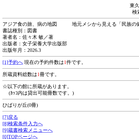
東
検
アジア食の旅、病の地図 地元メシから見える
書誌種別：図書
著者名：佐々木 敏／著
出版者：女子栄養大学出版部
出版年月：2026.3
[1]予約へ
現在の予約件数は
1
件です。
所蔵資料総数は
1
冊です。
☆以下の館に所蔵があります。
(ｶｯｺ内は貸出可能冊数です。)
ひばりが丘(0冊)
[7]戻る
[8]検索条件入力へ
[9]蔵書検索メニューへ
[0]TOPページへ