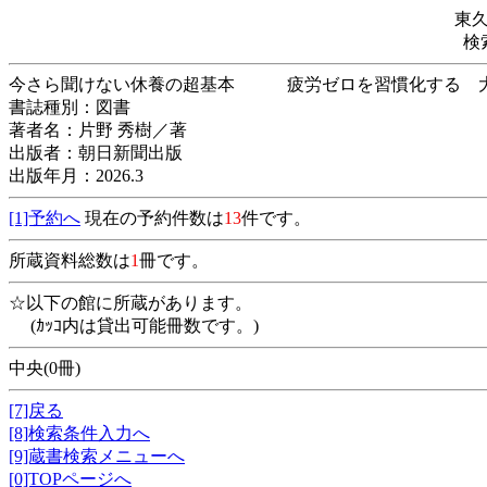
東
検
今さら聞けない休養の超基本 疲労ゼロを習慣化
書誌種別：図書
著者名：片野 秀樹／著
出版者：朝日新聞出版
出版年月：2026.3
[1]予約へ
現在の予約件数は
13
件です。
所蔵資料総数は
1
冊です。
☆以下の館に所蔵があります。
(ｶｯｺ内は貸出可能冊数です。)
中央(0冊)
[7]戻る
[8]検索条件入力へ
[9]蔵書検索メニューへ
[0]TOPページへ